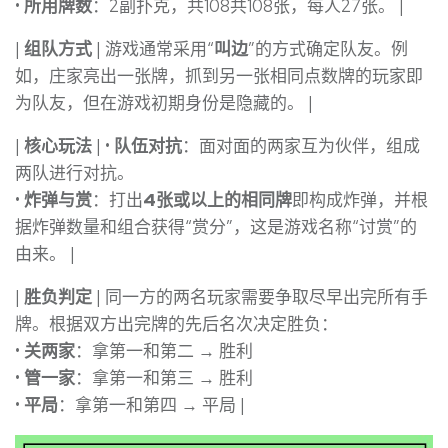
•
所用牌数
：2副扑克，共108共108张，每人27张。 |
|
组队方式
| 游戏通常采用“
叫边
”的方式确定队友。例
如，庄家亮出一张牌，抓到另一张相同点数牌的玩家即
为队友，但在游戏初期身份是隐藏的。 |
|
核心玩法
| •
队伍对抗
：面对面的两家互为伙伴，组成
两队进行对抗。
•
炸弹与赏
：打出
4张或以上的相同牌
即构成炸弹，并根
据炸弹数量和组合获得“赏分”，这是游戏名称“讨赏”的
由来。 |
|
胜负判定
| 同一方的两名玩家需要争取尽早出完所有手
牌。根据双方出完牌的先后名次决定胜负：
•
关两家
：拿第一和第二 → 胜利
•
管一家
：拿第一和第三 → 胜利
•
平局
：拿第一和第四 → 平局 |