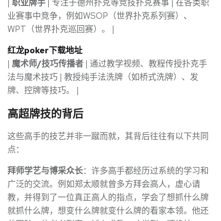
|
职业牌手
| 专注于德州扑克等竞技扑克赛事 | 在各类职
业赛事中竞争，例如WSOP（世界扑克系列赛）、
WPT（世界扑克巡回赛）。 |
红龙poker下载地址
|
魔术师/技巧传播者
| 通过教学视频、教程传授扑克手
法与魔术技巧 | 教授纯手法洗牌（如桥式洗牌）、发
牌、控牌等技巧。 |
高超牌技的背后
这些高手的技艺并非一蹴而就，其背后往往有以下共同
点：
拜师学艺与博采众长
：许多高手都经历过系统的学习和
广泛的交流。例如郑太顺就曾多方拜会高人，虚心请
教，并得到了一位真正高人的指点，学会了想抓什么牌
就抓什么牌，想变什么牌就变什么牌的看家本领。他还