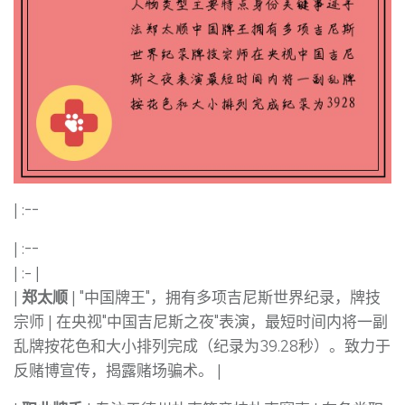
| :--
| :--
| :- |
|
郑太顺
| "中国牌王"，拥有多项吉尼斯世界纪录，牌技
宗师 | 在央视"中国吉尼斯之夜"表演，最短时间内将一副
乱牌按花色和大小排列完成（纪录为39.28秒）。致力于
反赌博宣传，揭露赌场骗术。 |