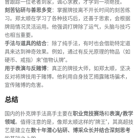
曾跟踪一位老者到家，诚心求教，才学到一项绝技。
刻苦钻研与善思多变
：掌握牌技离不开长时间的刻苦练
习。郑太顺在学习了各种技巧后，还善于思索，会根据
牌局情况灵活运用。他强调打牌除了运气，头脑与技巧
也相当重要。
手法与道具的结合
：除了纯手法，有时也会借助特定道
具来达到神奇效果。例如，通过有反光原理的物品（如
硬币、戒指）来"借物认牌"。
用于表演与反赌博
：真正的牌技大师，如郑太顺，坚决
反对将牌技用于赌博。他利用自身技艺揭露赌场骗术，
宣传赌博的危害。
总结
国内的扑克牌手法高手主要在
职业竞技赛场
和
表演/教学
领域
。值得注意的是，像郑太顺这样的"牌王"，其高超技
艺是建立在
数十年潜心钻研、博采众长并结合深刻思考