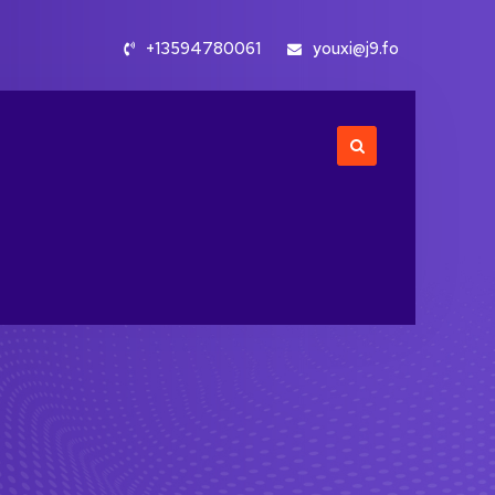
+13594780061
youxi@j9.fo