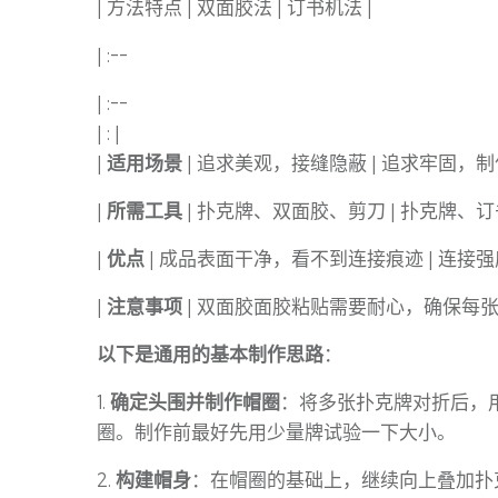
| 方法特点 | 双面胶法 | 订书机法 |
| :--
| :--
| : |
|
适用场景
| 追求美观，接缝隐蔽 | 追求牢固，制
|
所需工具
| 扑克牌、双面胶、剪刀 | 扑克牌、订
|
优点
| 成品表面干净，看不到连接痕迹 | 连接强
|
注意事项
| 双面胶面胶粘贴需要耐心，确保每张
以下是通用的基本制作思路
：
1.
确定头围并制作帽圈
：将多张扑克牌对折后，
圈。制作前最好先用少量牌试验一下大小。
2.
构建帽身
：在帽圈的基础上，继续向上叠加扑