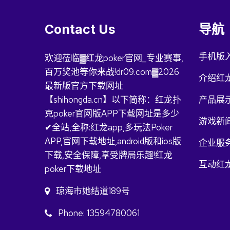
Contact Us
导航
手机版
欢迎莅临▓红龙poker官网_专业赛事,
百万奖池等你来战!dr09.com▓2026
介绍红龙
最新版官方下载网址
【shihongda.cn】以下简称：红龙扑
产品展
克poker官网版APP下载网址是多少
游戏新
✔全站,全称:红龙app,多玩法Poker
APP,官网下载地址,android版和ios版
企业服
下载,安全保障,享受牌局乐趣!红龙
互动红龙
poker下载地址
琼海市她结道189号
Phone: 13594780061