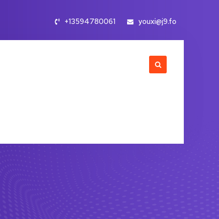
+13594780061
youxi@j9.fo