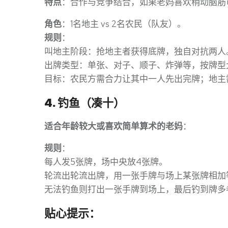
特点
：合作与竞争结合，如果老妈喜欢稍动脑筋
角色
：1名地主 vs 2名农民（队友）。
规则
：
叫地主阶段：抢地主者获得底牌，独自对抗两人
出牌类型：单张、对子、顺子、炸弹等，按牌型
目标：农民方需合力让其中一人先出完牌；地主
4. 钓鱼（凑十）
适合年龄较大或喜欢简单算术的老妈
：
规则
：
每人发5张牌，场中央放4张牌。
轮流出轮流出牌，用一张手牌与场上某张牌相加等于1
无法钓鱼则打出一张手牌到场上，最后钓到牌多
贴心提示
：