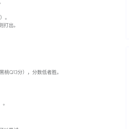
。
K）。
则打出。
黑桃Q13分），分数低者胜。
）。