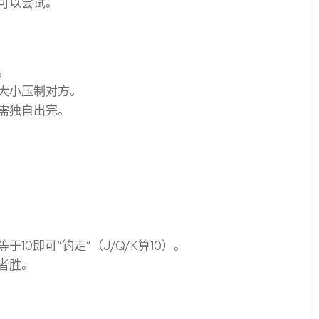
可以尝试。
。
大小压制对方。
需独自出完。
0即可“钓走”（J/Q/K算10）。
者胜。