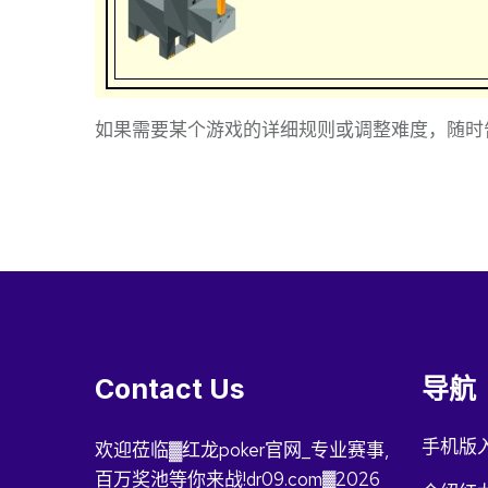
如果需要某个游戏的详细规则或调整难度，随时
Contact Us
导航
手机版
欢迎莅临▓红龙poker官网_专业赛事,
百万奖池等你来战!dr09.com▓2026