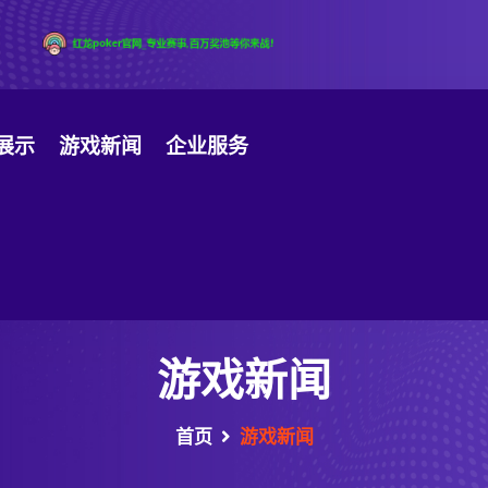
展示
游戏新闻
企业服务
游戏新闻
首页
游戏新闻