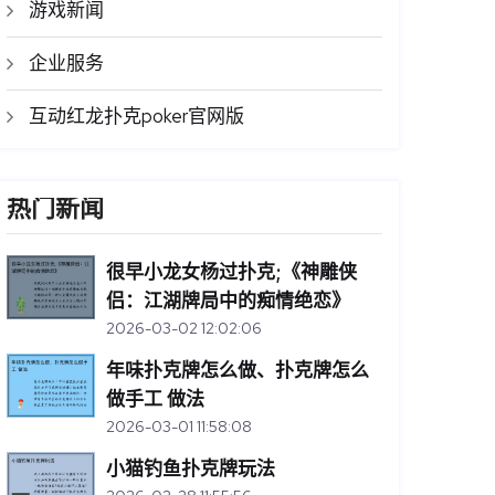
游戏新闻
企业服务
互动红龙扑克poker官网版
热门新闻
很早小龙女杨过扑克;《神雕侠
侣：江湖牌局中的痴情绝恋》
2026-03-02 12:02:06
年味扑克牌怎么做、扑克牌怎么
做手工 做法
2026-03-01 11:58:08
小猫钓鱼扑克牌玩法