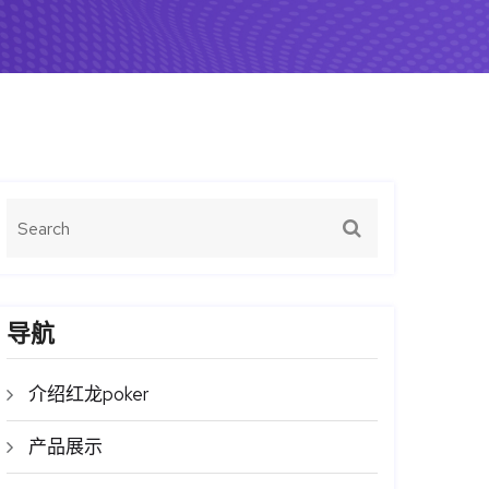
导航
介绍红龙poker
产品展示