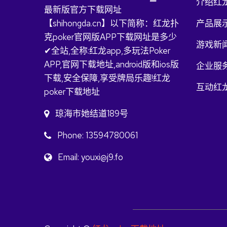
介绍红龙
最新版官方下载网址
【shihongda.cn】以下简称：红龙扑
产品展
克poker官网版APP下载网址是多少
游戏新
✔全站,全称:红龙app,多玩法Poker
APP,官网下载地址,android版和ios版
企业服
下载,安全保障,享受牌局乐趣!红龙
互动红龙
poker下载地址
琼海市她结道189号
Phone: 13594780061
Email: youxi@j9.fo