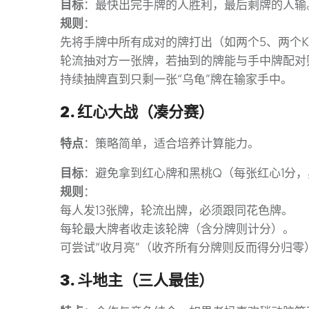
目标
：最快出完手牌的人胜利，最后剩牌的人输
规则
：
先将手牌中所有成对的牌打出（如两个5、两个
轮流抽对方一张牌，若抽到的牌能与手中牌配对
持续抽牌直到只剩一张“乌龟”牌在输家手中。
2. 红心大战（凑分赛）
特点
：策略简单，适合培养计算能力。
目标
：避免拿到红心牌和黑桃Q（每张红心1分，
规则
：
每人发13张牌，轮流出牌，必须跟同花色牌。
每轮最大牌者收走该轮牌（含分牌则计分）。
可尝试“收月亮”（收齐所有分牌则反而得分归零
3. 斗地主（三人最佳）